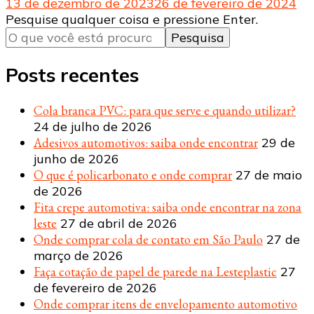
13 de dezembro de 2023
26 de fevereiro de 2024
Procurando
Pesquise qualquer coisa e pressione Enter.
algo?
Posts recentes
Cola branca PVC: para que serve e quando utilizar?
24 de julho de 2026
Adesivos automotivos: saiba onde encontrar
29 de
junho de 2026
O que é policarbonato e onde comprar
27 de maio
de 2026
Fita crepe automotiva: saiba onde encontrar na zona
leste
27 de abril de 2026
Onde comprar cola de contato em São Paulo
27 de
março de 2026
Faça cotação de papel de parede na Lesteplastic
27
de fevereiro de 2026
Onde comprar itens de envelopamento automotivo