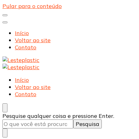
Pular para o conteúdo
Início
Voltar ao site
Contato
Lesteplastic
Blog – Lesteplastic
Lesteplastic
Blog – Lesteplastic
Início
Voltar ao site
Contato
Procurando
Pesquise qualquer coisa e pressione Enter.
algo?