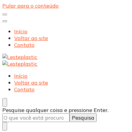
Pular para o conteúdo
Início
Voltar ao site
Contato
Lesteplastic
Blog – Lesteplastic
Lesteplastic
Blog – Lesteplastic
Início
Voltar ao site
Contato
Procurando
Pesquise qualquer coisa e pressione Enter.
algo?