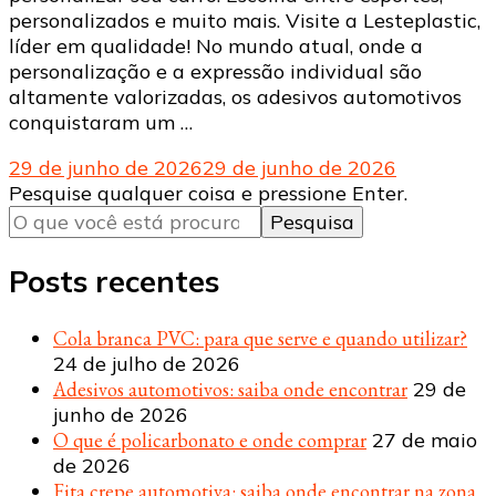
personalizados e muito mais. Visite a Lesteplastic,
líder em qualidade! No mundo atual, onde a
personalização e a expressão individual são
altamente valorizadas, os adesivos automotivos
conquistaram um …
29 de junho de 2026
29 de junho de 2026
Procurando
Pesquise qualquer coisa e pressione Enter.
algo?
Posts recentes
Cola branca PVC: para que serve e quando utilizar?
24 de julho de 2026
Adesivos automotivos: saiba onde encontrar
29 de
junho de 2026
O que é policarbonato e onde comprar
27 de maio
de 2026
Fita crepe automotiva: saiba onde encontrar na zona