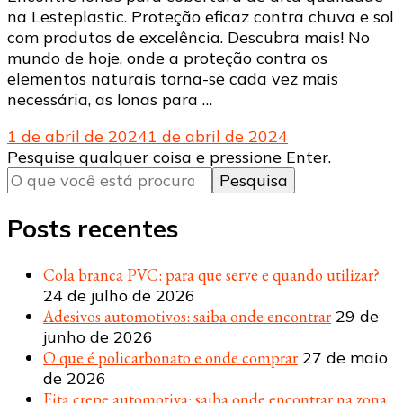
na Lesteplastic. Proteção eficaz contra chuva e sol
com produtos de excelência. Descubra mais! No
mundo de hoje, onde a proteção contra os
elementos naturais torna-se cada vez mais
necessária, as lonas para …
1 de abril de 2024
1 de abril de 2024
Procurando
Pesquise qualquer coisa e pressione Enter.
algo?
Posts recentes
Cola branca PVC: para que serve e quando utilizar?
24 de julho de 2026
Adesivos automotivos: saiba onde encontrar
29 de
junho de 2026
O que é policarbonato e onde comprar
27 de maio
de 2026
Fita crepe automotiva: saiba onde encontrar na zona