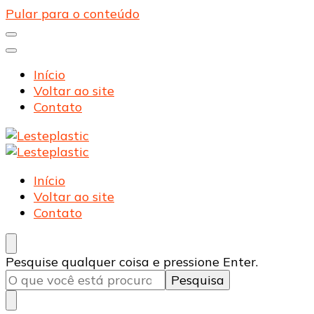
Pular para o conteúdo
Início
Voltar ao site
Contato
Lesteplastic
Blog – Lesteplastic
Lesteplastic
Blog – Lesteplastic
Início
Voltar ao site
Contato
Procurando
Pesquise qualquer coisa e pressione Enter.
algo?