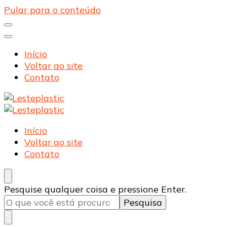
Pular para o conteúdo
Início
Voltar ao site
Contato
Lesteplastic
Blog – Lesteplastic
Lesteplastic
Blog – Lesteplastic
Início
Voltar ao site
Contato
Procurando
Pesquise qualquer coisa e pressione Enter.
algo?