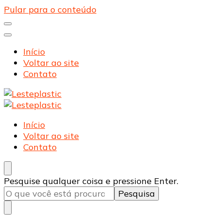
Pular para o conteúdo
Início
Voltar ao site
Contato
Lesteplastic
Blog – Lesteplastic
Lesteplastic
Blog – Lesteplastic
Início
Voltar ao site
Contato
Procurando
Pesquise qualquer coisa e pressione Enter.
algo?