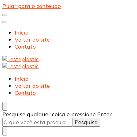
Pular para o conteúdo
Início
Voltar ao site
Contato
Lesteplastic
Blog – Lesteplastic
Lesteplastic
Blog – Lesteplastic
Início
Voltar ao site
Contato
Procurando
Pesquise qualquer coisa e pressione Enter.
algo?