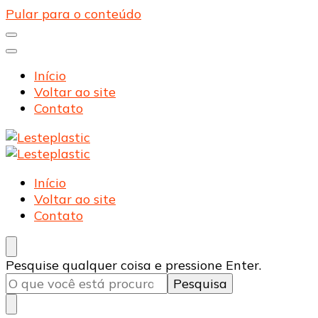
Pular para o conteúdo
Início
Voltar ao site
Contato
Lesteplastic
Blog – Lesteplastic
Lesteplastic
Blog – Lesteplastic
Início
Voltar ao site
Contato
Procurando
Pesquise qualquer coisa e pressione Enter.
algo?