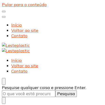
Pular para o conteúdo
Início
Voltar ao site
Contato
Lesteplastic
Blog – Lesteplastic
Lesteplastic
Blog – Lesteplastic
Início
Voltar ao site
Contato
Procurando
Pesquise qualquer coisa e pressione Enter.
algo?