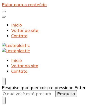
Pular para o conteúdo
Início
Voltar ao site
Contato
Lesteplastic
Blog – Lesteplastic
Lesteplastic
Blog – Lesteplastic
Início
Voltar ao site
Contato
Procurando
Pesquise qualquer coisa e pressione Enter.
algo?