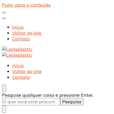
Pular para o conteúdo
Início
Voltar ao site
Contato
Lesteplastic
Blog – Lesteplastic
Lesteplastic
Blog – Lesteplastic
Início
Voltar ao site
Contato
Procurando
Pesquise qualquer coisa e pressione Enter.
algo?