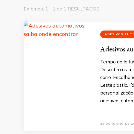
Exibindo: 1 - 1 de 1 RESULTADOS
ADESIVOS AUT
Adesivos au
Tempo de leitu
Descubra os me
carro. Escolha 
Lesteplastic, l
personalização 
adesivos autom
29 DE JUNHO DE 2