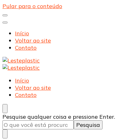
Pular para o conteúdo
Início
Voltar ao site
Contato
Lesteplastic
Blog – Lesteplastic
Lesteplastic
Blog – Lesteplastic
Início
Voltar ao site
Contato
Procurando
Pesquise qualquer coisa e pressione Enter.
algo?