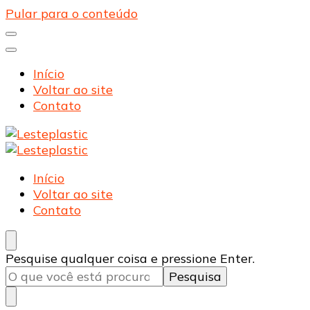
Pular para o conteúdo
Início
Voltar ao site
Contato
Lesteplastic
Blog – Lesteplastic
Lesteplastic
Blog – Lesteplastic
Início
Voltar ao site
Contato
Procurando
Pesquise qualquer coisa e pressione Enter.
algo?