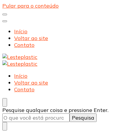
Pular para o conteúdo
Início
Voltar ao site
Contato
Lesteplastic
Blog – Lesteplastic
Lesteplastic
Blog – Lesteplastic
Início
Voltar ao site
Contato
Procurando
Pesquise qualquer coisa e pressione Enter.
algo?