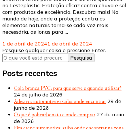
na Lesteplastic. Proteção eficaz contra chuva e sol
com produtos de excelência. Descubra mais! No
mundo de hoje, onde a proteção contra os
elementos naturais torna-se cada vez mais
necessária, as lonas para …
1 de abril de 2024
1 de abril de 2024
Procurando
Pesquise qualquer coisa e pressione Enter.
algo?
Posts recentes
Cola branca PVC: para que serve e quando utilizar?
24 de julho de 2026
Adesivos automotivos: saiba onde encontrar
29 de
junho de 2026
O que é policarbonato e onde comprar
27 de maio
de 2026
Fita crepe automotiva: saiba onde encontrar na zona