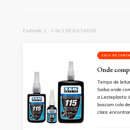
Exibindo: 1 - 2 de 2 RESULTADOS
COLA DE CONT
Onde compra
Tempo de leitu
Saiba onde com
a Lesteplastic
buscam cola de
clara: encontra