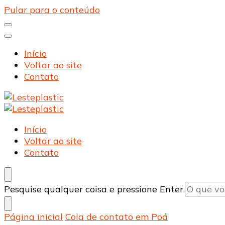
Pular para o conteúdo
Início
Voltar ao site
Contato
Lesteplastic
Blog – Lesteplastic
Lesteplastic
Blog – Lesteplastic
Início
Voltar ao site
Contato
Procurando
Pesquise qualquer coisa e pressione Enter.
algo?
Página inicial
Cola de contato em Poá