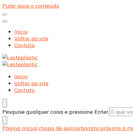
Pular para o conteúdo
Início
Voltar ao site
Contato
Lesteplastic
Blog – Lesteplastic
Lesteplastic
Blog – Lesteplastic
Início
Voltar ao site
Contato
Procurando
Pesquise qualquer coisa e pressione Enter.
algo?
Página inicial
chapa de policarbonato próximo a m