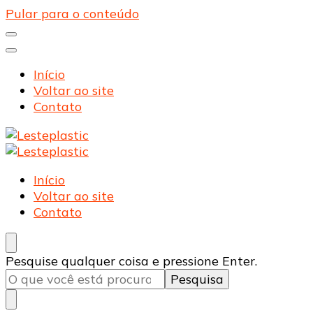
Pular para o conteúdo
Início
Voltar ao site
Contato
Lesteplastic
Blog – Lesteplastic
Lesteplastic
Blog – Lesteplastic
Início
Voltar ao site
Contato
Procurando
Pesquise qualquer coisa e pressione Enter.
algo?