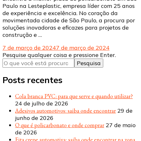
Paulo na Lesteplastic, empresa líder com 25 anos
de experiência e excelência. No coração da
movimentada cidade de São Paulo, a procura por
soluções inovadoras e eficazes para projetos de
construção e …
7 de março de 2024
7 de março de 2024
Procurando
Pesquise qualquer coisa e pressione Enter.
algo?
Posts recentes
Cola branca PVC: para que serve e quando utilizar?
24 de julho de 2026
Adesivos automotivos: saiba onde encontrar
29 de
junho de 2026
O que é policarbonato e onde comprar
27 de maio
de 2026
Fita crepe automotiva: saiba onde encontrar na zona