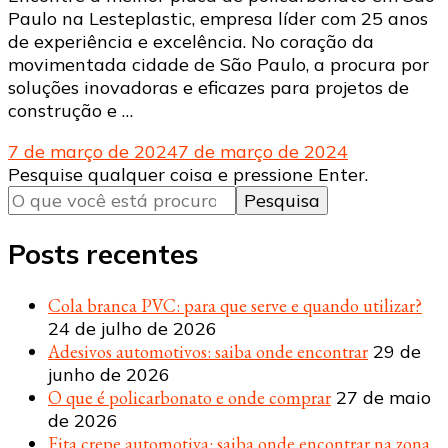
Paulo na Lesteplastic, empresa líder com 25 anos
de experiência e excelência. No coração da
movimentada cidade de São Paulo, a procura por
soluções inovadoras e eficazes para projetos de
construção e …
7 de março de 2024
7 de março de 2024
Procurando
Pesquise qualquer coisa e pressione Enter.
algo?
Posts recentes
Cola branca PVC: para que serve e quando utilizar?
24 de julho de 2026
Adesivos automotivos: saiba onde encontrar
29 de
junho de 2026
O que é policarbonato e onde comprar
27 de maio
de 2026
Fita crepe automotiva: saiba onde encontrar na zona