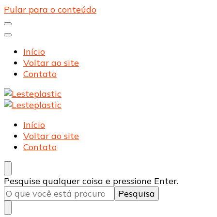
Pular para o conteúdo
Início
Voltar ao site
Contato
Lesteplastic
Blog – Lesteplastic
Lesteplastic
Blog – Lesteplastic
Início
Voltar ao site
Contato
Procurando
Pesquise qualquer coisa e pressione Enter.
algo?