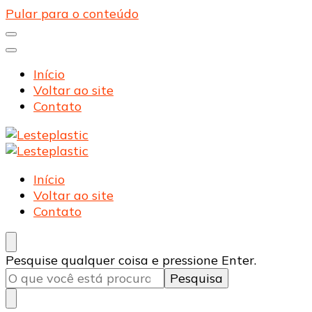
Pular para o conteúdo
Início
Voltar ao site
Contato
Lesteplastic
Blog – Lesteplastic
Lesteplastic
Blog – Lesteplastic
Início
Voltar ao site
Contato
Procurando
Pesquise qualquer coisa e pressione Enter.
algo?