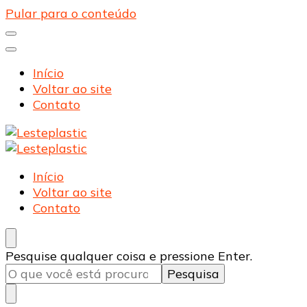
Pular para o conteúdo
Início
Voltar ao site
Contato
Lesteplastic
Blog – Lesteplastic
Lesteplastic
Blog – Lesteplastic
Início
Voltar ao site
Contato
Procurando
Pesquise qualquer coisa e pressione Enter.
algo?