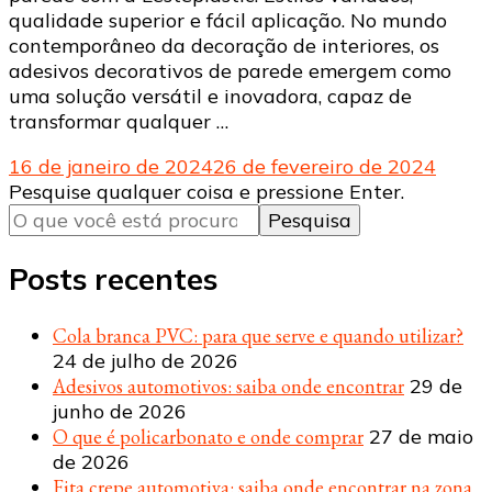
qualidade superior e fácil aplicação. No mundo
contemporâneo da decoração de interiores, os
adesivos decorativos de parede emergem como
uma solução versátil e inovadora, capaz de
transformar qualquer …
16 de janeiro de 2024
26 de fevereiro de 2024
Procurando
Pesquise qualquer coisa e pressione Enter.
algo?
Posts recentes
Cola branca PVC: para que serve e quando utilizar?
24 de julho de 2026
Adesivos automotivos: saiba onde encontrar
29 de
junho de 2026
O que é policarbonato e onde comprar
27 de maio
de 2026
Fita crepe automotiva: saiba onde encontrar na zona