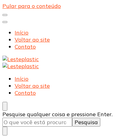
Pular para o conteúdo
Início
Voltar ao site
Contato
Lesteplastic
Blog – Lesteplastic
Lesteplastic
Blog – Lesteplastic
Início
Voltar ao site
Contato
Procurando
Pesquise qualquer coisa e pressione Enter.
algo?