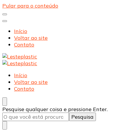
Pular para o conteúdo
Início
Voltar ao site
Contato
Lesteplastic
Blog – Lesteplastic
Lesteplastic
Blog – Lesteplastic
Início
Voltar ao site
Contato
Procurando
Pesquise qualquer coisa e pressione Enter.
algo?