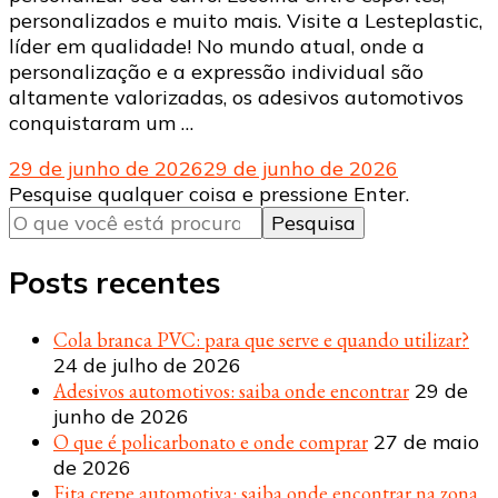
personalizados e muito mais. Visite a Lesteplastic,
líder em qualidade! No mundo atual, onde a
personalização e a expressão individual são
altamente valorizadas, os adesivos automotivos
conquistaram um …
29 de junho de 2026
29 de junho de 2026
Procurando
Pesquise qualquer coisa e pressione Enter.
algo?
Posts recentes
Cola branca PVC: para que serve e quando utilizar?
24 de julho de 2026
Adesivos automotivos: saiba onde encontrar
29 de
junho de 2026
O que é policarbonato e onde comprar
27 de maio
de 2026
Fita crepe automotiva: saiba onde encontrar na zona