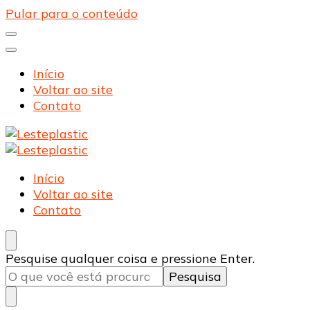
Pular para o conteúdo
Início
Voltar ao site
Contato
Lesteplastic
Blog – Lesteplastic
Lesteplastic
Blog – Lesteplastic
Início
Voltar ao site
Contato
Procurando
Pesquise qualquer coisa e pressione Enter.
algo?