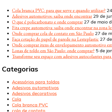
Cola branca PVC: para que serve e quando utilizar?
24
Adesivos automotivos: saiba onde encontrar
29 de ju
O que é policarbonato e onde comprar
27 de maio 
Fita crepe automotiva: saiba onde encontrar na zona le
Onde comprar cola de contato em São Paulo
27 de m
Faça cotação de papel de parede na Lesteplastic
27 de
Onde comprar itens de envelopamento automotivo em
Lonas de toldo em São Paulo: onde comprar?
5 de ja
Transforme seu espaço com adesivos autocolantes par
Categorias
Acessórios para toldos
Adesivos automotivos
Adesivos decorativos
Cola
Cola branca PVC
cola de contato