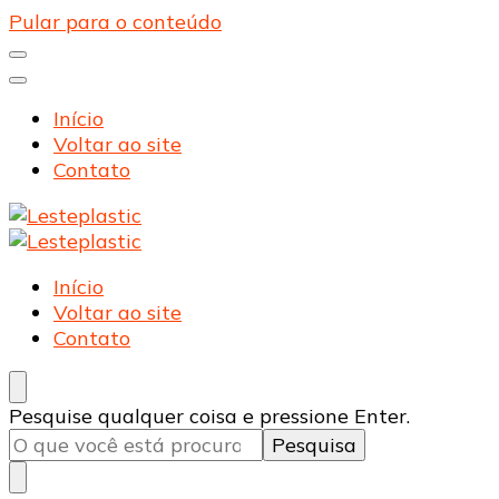
Pular para o conteúdo
Início
Voltar ao site
Contato
Lesteplastic
Blog – Lesteplastic
Lesteplastic
Blog – Lesteplastic
Início
Voltar ao site
Contato
Procurando
Pesquise qualquer coisa e pressione Enter.
algo?