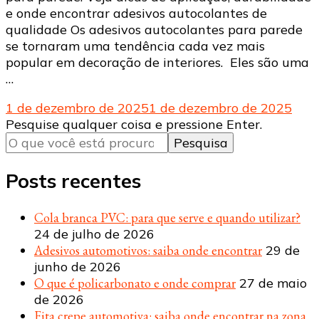
e onde encontrar adesivos autocolantes de
qualidade Os adesivos autocolantes para parede
se tornaram uma tendência cada vez mais
popular em decoração de interiores. Eles são uma
…
1 de dezembro de 2025
1 de dezembro de 2025
Procurando
Pesquise qualquer coisa e pressione Enter.
algo?
Posts recentes
Cola branca PVC: para que serve e quando utilizar?
24 de julho de 2026
Adesivos automotivos: saiba onde encontrar
29 de
junho de 2026
O que é policarbonato e onde comprar
27 de maio
de 2026
Fita crepe automotiva: saiba onde encontrar na zona