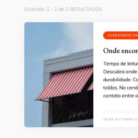
Exibindo: 1 - 2 de 2 RESULTADOS
ACESSÓRIOS P
Onde encont
Tempo de leitu
Descubra onde 
durabilidade. C
toldos. No cená
contato entre o 
28 DE OUTUBRO D