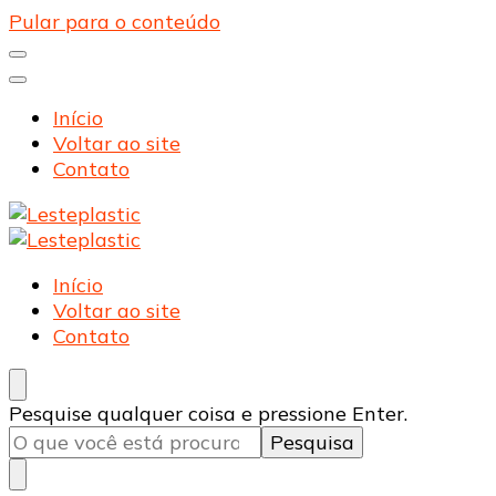
Pular para o conteúdo
Início
Voltar ao site
Contato
Lesteplastic
Blog – Lesteplastic
Lesteplastic
Blog – Lesteplastic
Início
Voltar ao site
Contato
Procurando
Pesquise qualquer coisa e pressione Enter.
algo?