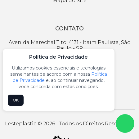
Mapa do Site
CONTATO
Avenida Marechal Tito, 4131 - Itaim Paulista, São
Paulo - SP
Política de Privacidade
vendas@lesteplastic.com.br
Utilizamos cookies essenciais e tecnologias
(11) 2561-5154
semelhantes de acordo com a nossa
Política
de Privacidade
e, ao continuar navegando,
(11) 940349139
você concorda com estas condições.
OK
Lesteplastic © 2026 - Todos os Direitos Reservados