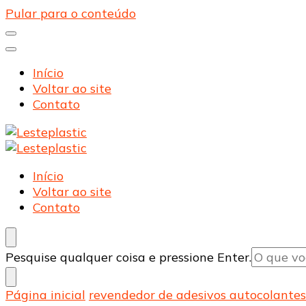
Pular para o conteúdo
Início
Voltar ao site
Contato
Lesteplastic
Blog – Lesteplastic
Lesteplastic
Blog – Lesteplastic
Início
Voltar ao site
Contato
Procurando
Pesquise qualquer coisa e pressione Enter.
algo?
Página inicial
revendedor de adesivos autocolante