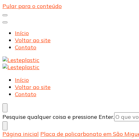
Pular para o conteúdo
Início
Voltar ao site
Contato
Lesteplastic
Blog – Lesteplastic
Lesteplastic
Blog – Lesteplastic
Início
Voltar ao site
Contato
Procurando
Pesquise qualquer coisa e pressione Enter.
algo?
Página inicial
Placa de policarbonato em São Migue