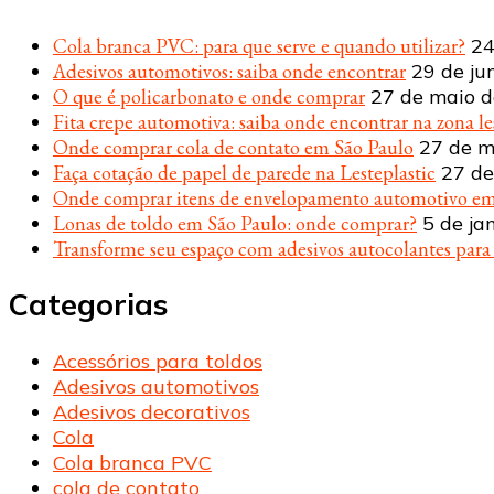
Cola branca PVC: para que serve e quando utilizar?
24
Adesivos automotivos: saiba onde encontrar
29 de ju
O que é policarbonato e onde comprar
27 de maio 
Fita crepe automotiva: saiba onde encontrar na zona le
Onde comprar cola de contato em São Paulo
27 de m
Faça cotação de papel de parede na Lesteplastic
27 de
Onde comprar itens de envelopamento automotivo em
Lonas de toldo em São Paulo: onde comprar?
5 de ja
Transforme seu espaço com adesivos autocolantes par
Categorias
Acessórios para toldos
Adesivos automotivos
Adesivos decorativos
Cola
Cola branca PVC
cola de contato