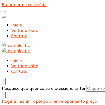
Pular para o conteúdo
Início
Voltar ao site
Contato
Lesteplastic
Blog – Lesteplastic
Lesteplastic
Blog – Lesteplastic
Início
Voltar ao site
Contato
Procurando
Pesquise qualquer coisa e pressione Enter.
algo?
Página inicial
Papel para envelopamento preço