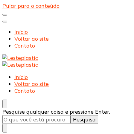
Pular para o conteúdo
Início
Voltar ao site
Contato
Lesteplastic
Blog – Lesteplastic
Lesteplastic
Blog – Lesteplastic
Início
Voltar ao site
Contato
Procurando
Pesquise qualquer coisa e pressione Enter.
algo?