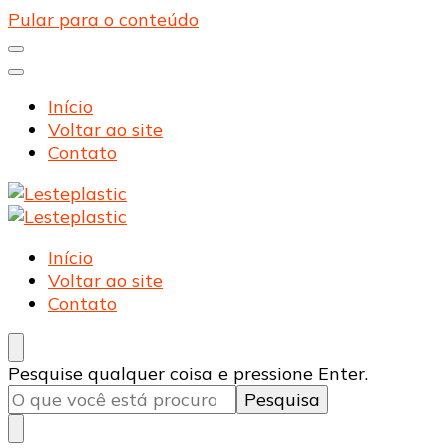
Pular para o conteúdo
Início
Voltar ao site
Contato
Lesteplastic
Blog – Lesteplastic
Lesteplastic
Blog – Lesteplastic
Início
Voltar ao site
Contato
Procurando
Pesquise qualquer coisa e pressione Enter.
algo?