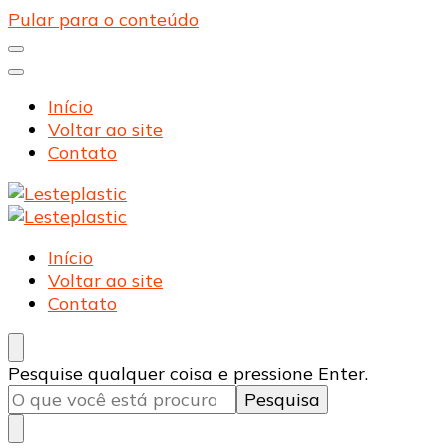
Pular para o conteúdo
Início
Voltar ao site
Contato
Lesteplastic
Blog – Lesteplastic
Lesteplastic
Blog – Lesteplastic
Início
Voltar ao site
Contato
Procurando
Pesquise qualquer coisa e pressione Enter.
algo?