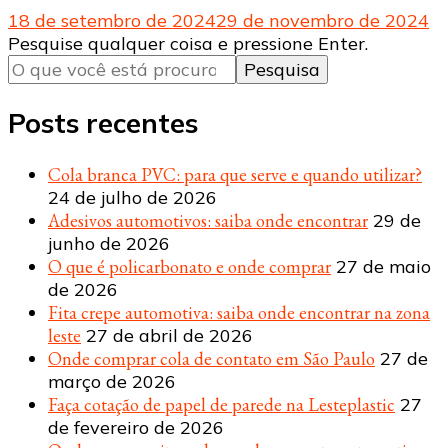
18 de setembro de 2024
29 de novembro de 2024
Procurando
Pesquise qualquer coisa e pressione Enter.
algo?
Posts recentes
Cola branca PVC: para que serve e quando utilizar?
24 de julho de 2026
Adesivos automotivos: saiba onde encontrar
29 de
junho de 2026
O que é policarbonato e onde comprar
27 de maio
de 2026
Fita crepe automotiva: saiba onde encontrar na zona
leste
27 de abril de 2026
Onde comprar cola de contato em São Paulo
27 de
março de 2026
Faça cotação de papel de parede na Lesteplastic
27
de fevereiro de 2026