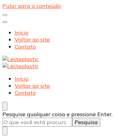
Pular para o conteúdo
Início
Voltar ao site
Contato
Lesteplastic
Blog – Lesteplastic
Lesteplastic
Blog – Lesteplastic
Início
Voltar ao site
Contato
Procurando
Pesquise qualquer coisa e pressione Enter.
algo?