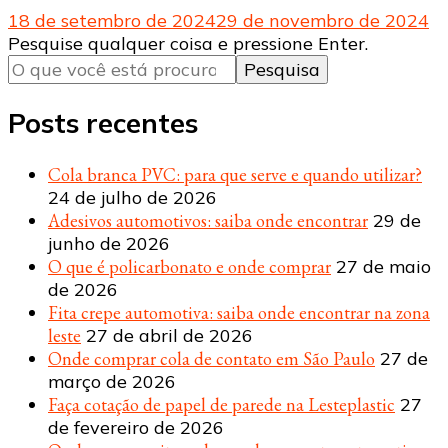
18 de setembro de 2024
29 de novembro de 2024
Procurando
Pesquise qualquer coisa e pressione Enter.
algo?
Posts recentes
Cola branca PVC: para que serve e quando utilizar?
24 de julho de 2026
Adesivos automotivos: saiba onde encontrar
29 de
junho de 2026
O que é policarbonato e onde comprar
27 de maio
de 2026
Fita crepe automotiva: saiba onde encontrar na zona
leste
27 de abril de 2026
Onde comprar cola de contato em São Paulo
27 de
março de 2026
Faça cotação de papel de parede na Lesteplastic
27
de fevereiro de 2026