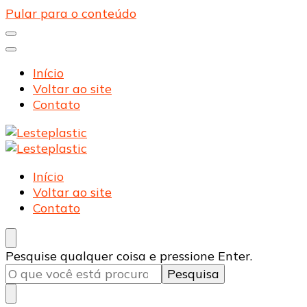
Pular para o conteúdo
Início
Voltar ao site
Contato
Lesteplastic
Blog – Lesteplastic
Lesteplastic
Blog – Lesteplastic
Início
Voltar ao site
Contato
Procurando
Pesquise qualquer coisa e pressione Enter.
algo?