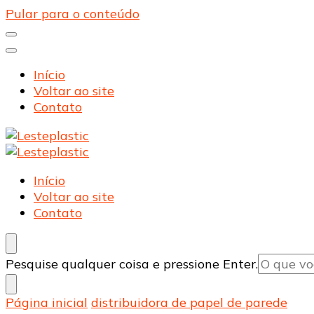
Pular para o conteúdo
Início
Voltar ao site
Contato
Lesteplastic
Blog – Lesteplastic
Lesteplastic
Blog – Lesteplastic
Início
Voltar ao site
Contato
Procurando
Pesquise qualquer coisa e pressione Enter.
algo?
Página inicial
distribuidora de papel de parede