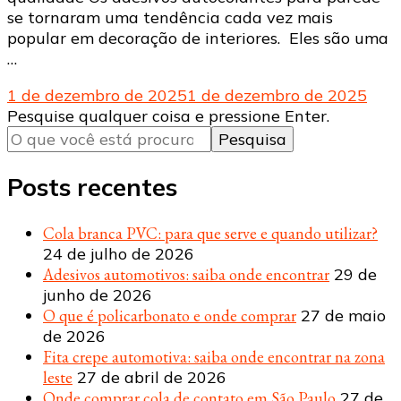
se tornaram uma tendência cada vez mais
popular em decoração de interiores. Eles são uma
…
1 de dezembro de 2025
1 de dezembro de 2025
Procurando
Pesquise qualquer coisa e pressione Enter.
algo?
Posts recentes
Cola branca PVC: para que serve e quando utilizar?
24 de julho de 2026
Adesivos automotivos: saiba onde encontrar
29 de
junho de 2026
O que é policarbonato e onde comprar
27 de maio
de 2026
Fita crepe automotiva: saiba onde encontrar na zona
leste
27 de abril de 2026
Onde comprar cola de contato em São Paulo
27 de