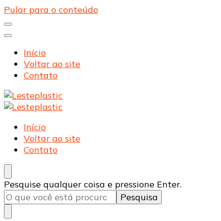
Pular para o conteúdo
Início
Voltar ao site
Contato
Lesteplastic
Blog – Lesteplastic
Lesteplastic
Blog – Lesteplastic
Início
Voltar ao site
Contato
Procurando
Pesquise qualquer coisa e pressione Enter.
algo?