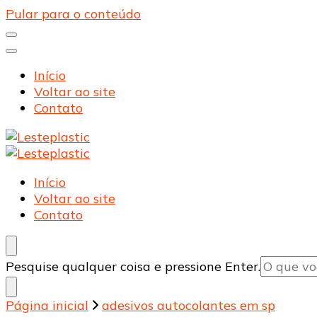
Pular para o conteúdo
Início
Voltar ao site
Contato
Lesteplastic
Blog – Lesteplastic
Lesteplastic
Blog – Lesteplastic
Início
Voltar ao site
Contato
Procurando
Pesquise qualquer coisa e pressione Enter.
algo?
Página inicial
adesivos autocolantes em sp