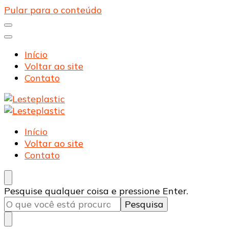
Pular para o conteúdo
Início
Voltar ao site
Contato
Lesteplastic
Blog – Lesteplastic
Lesteplastic
Blog – Lesteplastic
Início
Voltar ao site
Contato
Procurando
Pesquise qualquer coisa e pressione Enter.
algo?