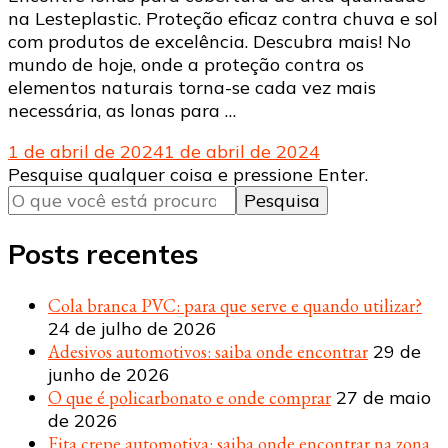
na Lesteplastic. Proteção eficaz contra chuva e sol
com produtos de excelência. Descubra mais! No
mundo de hoje, onde a proteção contra os
elementos naturais torna-se cada vez mais
necessária, as lonas para …
1 de abril de 2024
1 de abril de 2024
Procurando
Pesquise qualquer coisa e pressione Enter.
algo?
Posts recentes
Cola branca PVC: para que serve e quando utilizar?
24 de julho de 2026
Adesivos automotivos: saiba onde encontrar
29 de
junho de 2026
O que é policarbonato e onde comprar
27 de maio
de 2026
Fita crepe automotiva: saiba onde encontrar na zona