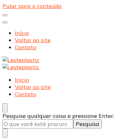
Pular para o conteúdo
Início
Voltar ao site
Contato
Lesteplastic
Blog – Lesteplastic
Lesteplastic
Blog – Lesteplastic
Início
Voltar ao site
Contato
Procurando
Pesquise qualquer coisa e pressione Enter.
algo?