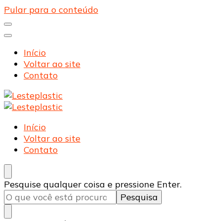
Pular para o conteúdo
Início
Voltar ao site
Contato
Lesteplastic
Blog – Lesteplastic
Lesteplastic
Blog – Lesteplastic
Início
Voltar ao site
Contato
Procurando
Pesquise qualquer coisa e pressione Enter.
algo?