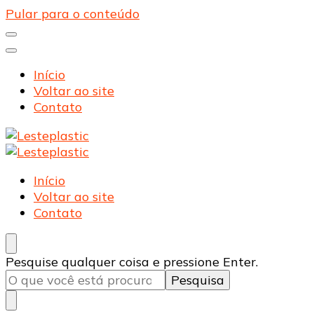
Pular para o conteúdo
Início
Voltar ao site
Contato
Lesteplastic
Blog – Lesteplastic
Lesteplastic
Blog – Lesteplastic
Início
Voltar ao site
Contato
Procurando
Pesquise qualquer coisa e pressione Enter.
algo?